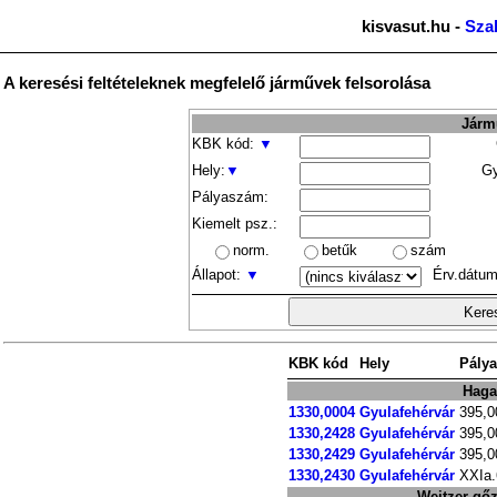
kisvasut.hu -
Sza
A keresési feltételeknek megfelelő járművek felsorolása
Jármű
KBK kód:
▼
Hely:
▼
Gy
Pályaszám:
Kiemelt psz.:
norm.
betűk
szám
Állapot:
▼
Érv.dátum
KBK kód
Hely
Pály
Haga
1330,0004
Gyulafehérvár
395,0
1330,2428
Gyulafehérvár
395,0
1330,2429
Gyulafehérvár
395,0
1330,2430
Gyulafehérvár
XXIa.
Weitzer gő