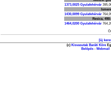
1373,0025
Gyulafehérvár
395,0
Ismer
1430,0099
Gyulafehérvár
764,0
Resica, 49
1464,0200
Gyulafehérvár
764,2
Ös
[új kere
(c)
Kisvasutak Baráti Köre
Eg
Belépés
-
Webmail