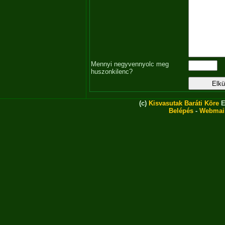
Mennyi negyvennyolc meg
huszonkilenc?
(c)
Kisvasutak Baráti Köre
E
Belépés
-
Webmai