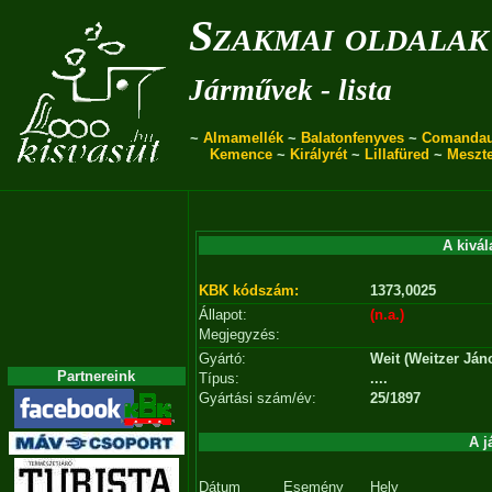
Szakmai oldalak
Járművek - lista
~
Almamellék
~
Balatonfenyves
~
Comanda
Kemence
~
Királyrét
~
Lillafüred
~
Meszt
A kivál
KBK kódszám:
1373,0025
Állapot:
(n.a.)
Megjegyzés:
Gyártó:
Weit (Weitzer Ján
Partnereink
Típus:
....
Gyártási szám/év:
25/1897
A j
Dátum
Esemény
Hely