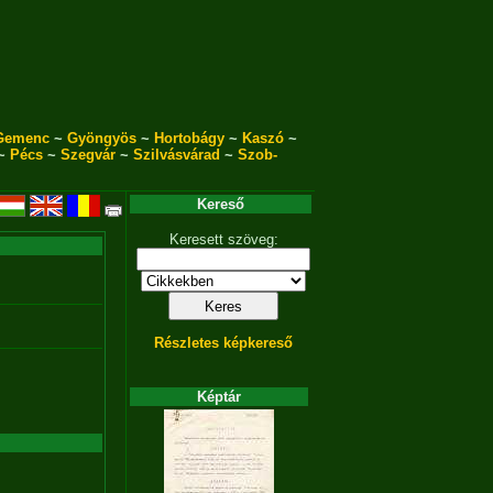
Gemenc
~
Gyöngyös
~
Hortobágy
~
Kaszó
~
~
Pécs
~
Szegvár
~
Szilvásvárad
~
Szob-
Kereső
Keresett szöveg:
Részletes képkereső
Képtár