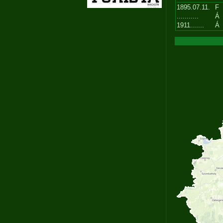
1895.07.11.
F
...........
Á
1911.......
Á