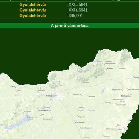
Gyulafehérvár
XXIa.5941
Gyulafehérvár
XXIa.6941
Gyulafehérvár
395,001
A jármű vándorlása