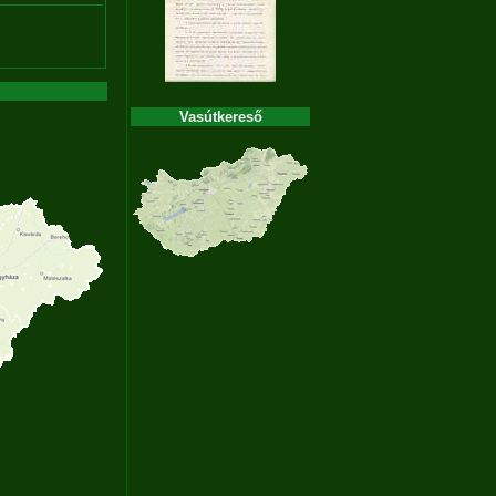
Vasútkereső