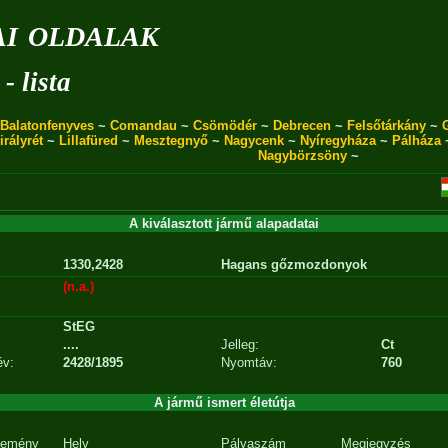
i oldalak
- lista
Balatonfenyves
~
Comandau
~
Csömödér
~
Debrecen
~
Felsőtárkány
~
irályrét
~
Lillafüred
~
Mesztegnyő
~
Nagycenk
~
Nyíregyháza
~
Pálháza
Nagybörzsöny
~
A kiválasztott jármű alapadatai
1330,2428
Hagans gőzmozdonyok
(n.a.)
StEG
....
Jelleg:
Ct
év:
2428/1895
Nyomtáv:
760
A jármű ismert életútja
emény
Hely
Pályaszám
Megjegyzés