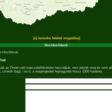
[új keresési feltétel megadása]
Hozzászólások
zzászólások.
lhat
sak az Önnel való kapcsolatfelvételre használjuk, nem jelenik meg és nem ad
címkék (tag): i és b, a megengedett legnagyobb hossz 1000 karakter.