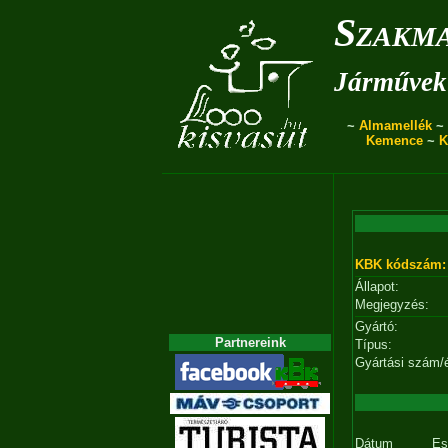
Szakma
Járművek 
~
Almamellék
~
Kemence
~
K
KBK kódszám:
Állapot:
Megjegyzés:
Gyártó:
Partnereink
Típus:
Gyártási szám/
Dátum
Es