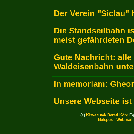
Der Verein "Siclau"
Die Standseilbahn is
meist gefährdeten 
Gute Nachricht: all
Waldeisenbahn unte
In memoriam: Gheor
Unsere Webseite is
(c)
Kisvasutak Baráti Köre
Eg
Belépés
-
Webmail