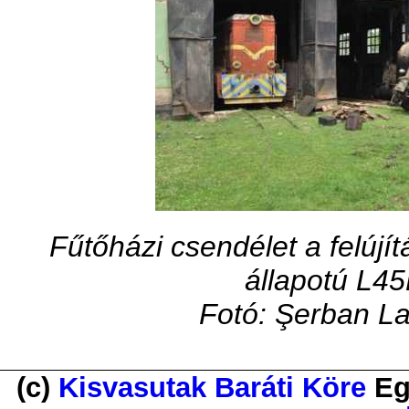
Fűtőházi csendélet a felújí
állapotú L4
Fotó: Şerban La
(c)
Kisvasutak Baráti Köre
Eg