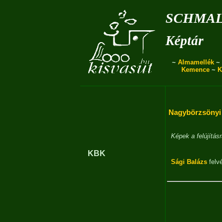
schmal
Képtár
~
Almamellék
~
Kemence
~
K
Nagybörzsönyi 
Képek a felújítás
KBK
Sági Balázs
felvé