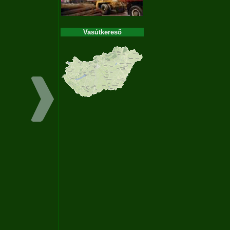
Vasútkereső