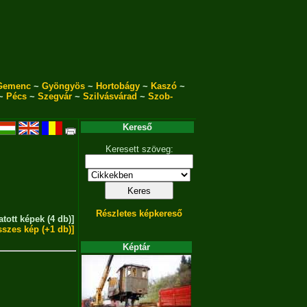
Gemenc
~
Gyöngyös
~
Hortobágy
~
Kaszó
~
~
Pécs
~
Szegvár
~
Szilvásvárad
~
Szob-
Kereső
Keresett szöveg:
Részletes képkereső
atott képek (4 db)]
sszes kép (+1 db)]
Képtár