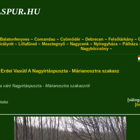
spur.hu
Balatonfenyves
~
Comandau
~
Csömödér
~
Debrecen
~
Felsőtárkány
~
irályrét
~
Lillafüred
~
Mesztegnyő
~
Nagycenk
~
Nyíregyháza
~
Pálháza
Nagybörzsöny
~
Erdei Vasút
/
A Nagyirtáspuszta - Márianosztra szakasz
ra váró Nagyirtáspuszta - Márianosztra szakaszról
[válog
telei
[ö