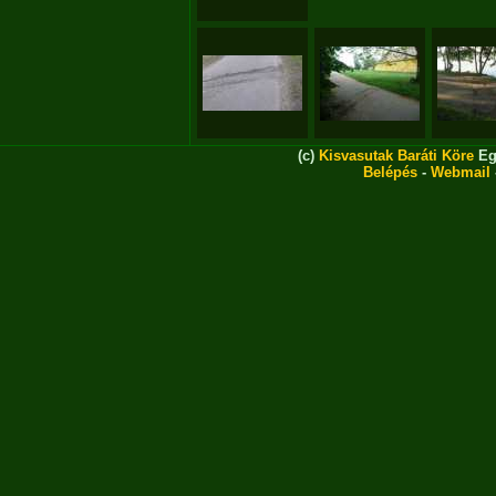
(c)
Kisvasutak Baráti Köre
Eg
Belépés
-
Webmail