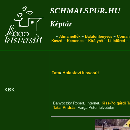
schmalspur.hu
Képtár
~
Almamellék
~
Balatonfenyves
~
Coman
Kaszó
~
Kemence
~
Királyrét
~
Lillafüred
~
Tata
/
Halastavi kisvasút
KBK
Bányoczky Róbert
,
Internet
,
Kiss-Polgárdi 
Tatai András
,
Varga Péter
felvételei