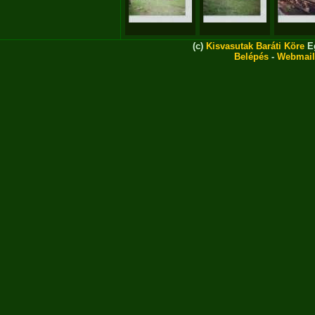
(c)
Kisvasutak Baráti Köre
Eg
Belépés
-
Webmail