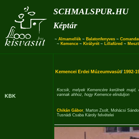
schmalspur.hu
Képtár
~
Almamellék
~
Balatonfenyves
~
Comanda
~
Kemence
~
Királyrét
~
Lillafüred
~
Meszt
Kemencei Erdei Múzeumvasút
/
1992-19
Kocsik, melyek Kemencére kerülnek majd, 
vannak ahhoz, hogy Kemence elinduljon
KBK
Chikán Gábor
,
Marton Zsolt
,
Mohácsi Sándo
Tusnádi Csaba Károly
felvételei