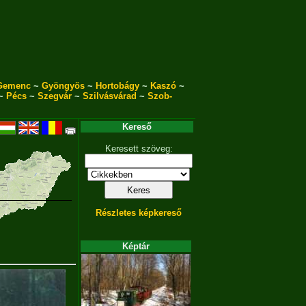
Gemenc
~
Gyöngyös
~
Hortobágy
~
Kaszó
~
~
Pécs
~
Szegvár
~
Szilvásvárad
~
Szob-
Kereső
Keresett szöveg:
Részletes képkereső
Képtár