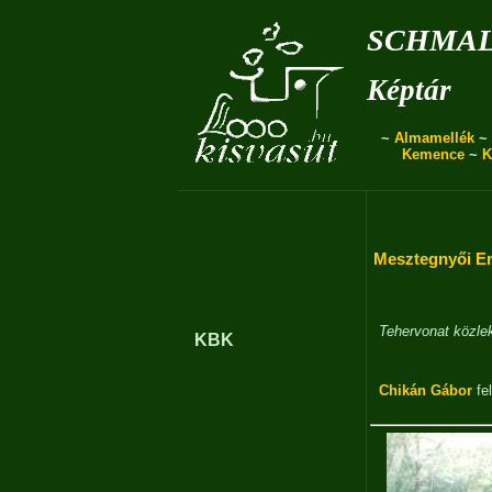
schmal
Képtár
~
Almamellék
~
Kemence
~
K
Mesztegnyői Er
Tehervonat közle
KBK
Chikán Gábor
fel