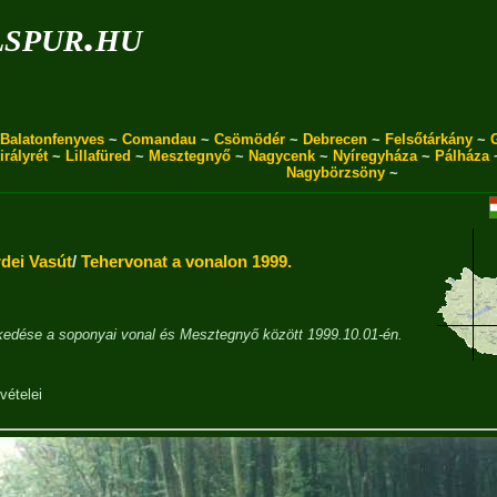
spur.hu
Balatonfenyves
~
Comandau
~
Csömödér
~
Debrecen
~
Felsőtárkány
~
irályrét
~
Lillafüred
~
Mesztegnyő
~
Nagycenk
~
Nyíregyháza
~
Pálháza
Nagybörzsöny
~
dei Vasút
/
Tehervonat a vonalon 1999.
kedése a soponyai vonal és Mesztegnyő között 1999.10.01-én.
vételei