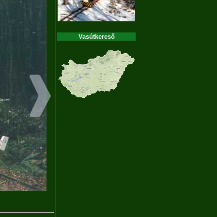
Vasútkereső