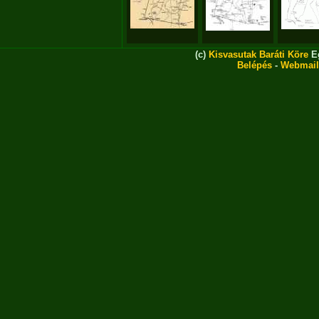
(c)
Kisvasutak Baráti Köre
Eg
Belépés
-
Webmail