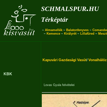
schmalspur.hu
Térképtár
~
Almamellék
~
Balatonfenyves
~
Comanda
~
Kemence
~
Királyrét
~
Lillafüred
~
Meszt
Kapuvári Gazdasági Vasút
/
Vonalhálóz
KBK
Lovas Gyula
felvételei