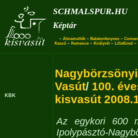
schmalspur.hu
Képtár
~
Almamellék
~
Balatonfenyves
~
Coman
Kaszó
~
Kemence
~
Királyrét
~
Lillafüred
~
Nagybörzsönyi
Vasút
/
100. éve
KBK
kisvasút 2008.1
Az egykori 600
Ipolypásztó-Nagyb