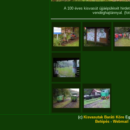
A 100 éves kisvasút újjáépülését hirde
vendéghajtánnyal.
(fo
(c)
Kisvasutak Baráti Köre
Eg
Belépés
-
Webmail