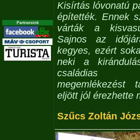
Kisírtás lóvonatú 
építették. Ennek s
Partnereink
várták a kisvasu
Sajnos az időjá
kegyes, ezért sok
neki a kirándulá
családias 
megemlékezést ta
eljött jól érezhette
Szűcs Zoltán Józ