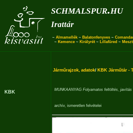
schmalspur.hu
Irattár
~
Almamellék
~
Balatonfenyves
~
Comanda
~
Kemence
~
Királyrét
~
Lillafüred
~
Meszt
Járműrajzok, adatok
/
KBK Járműtár 
MUNKAANYAG Folyamatos feltöltés, javítás a
KBK
archív
,
ismeretlen
felvételei