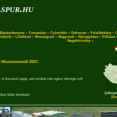
spur.hu
Balatonfenyves
~
Comandau
~
Csömödér
~
Debrecen
~
Felsőtárkány
~
irályrét
~
Lillafüred
~
Mesztegnyő
~
Nagycenk
~
Nyíregyháza
~
Pálháza
Nagybörzsöny
~
i Múzeumvasút
/
2007.
9. A kisvasút napja, ami ezúttal már egész hétvége volt.
[váloga
óbor Máté
felvételei
[ös