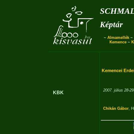
schmal
Képtár
~
Almamellék
~
Kemence
~
K
Kemencei Erde
2007. július 28-2
KBK
Chikán Gábor
,
H