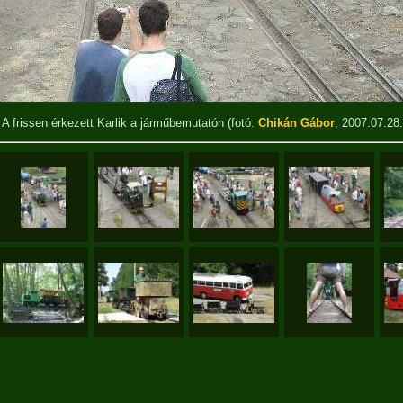
A frissen érkezett Karlik a járműbemutatón
(fotó:
Chikán Gábor
, 2007.07.28.