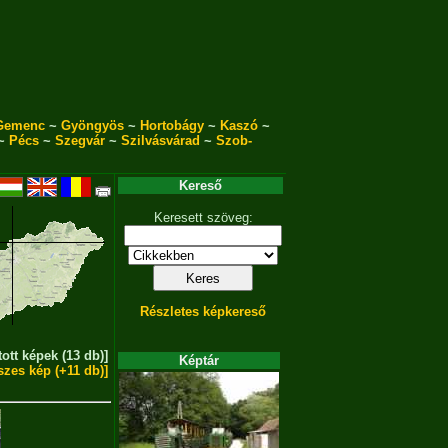
Gemenc
~
Gyöngyös
~
Hortobágy
~
Kaszó
~
~
Pécs
~
Szegvár
~
Szilvásvárad
~
Szob-
Kereső
Keresett szöveg:
Részletes képkereső
tott képek (13 db)]
Képtár
szes kép (+11 db)]