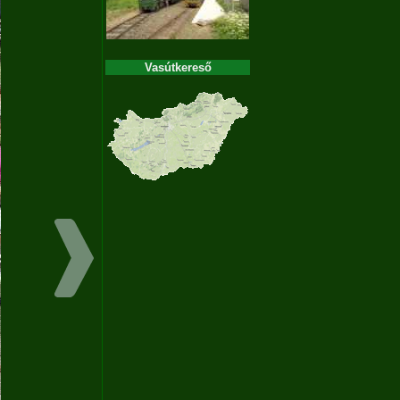
Vasútkereső