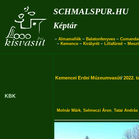
schmalspur.hu
Képtár
~
Almamellék
~
Balatonfenyves
~
Comanda
~
Kemence
~
Királyrét
~
Lillafüred
~
Meszt
Kemencei Erdei Múzeumvasút
/
2022. t
KBK
Molnár Márk
,
Selmeczi Áron
,
Tatai András