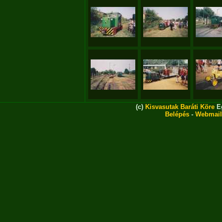
(c)
Kisvasutak Baráti Köre
Eg
Belépés
-
Webmail