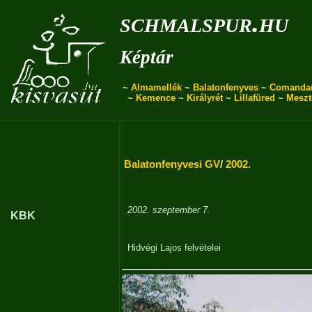
schmalspur.hu
Képtár
~
Almamellék
~
Balatonfenyves
~
Comanda
~
Kemence
~
Királyrét
~
Lillafüred
~
Meszt
Balatonfenyvesi GV
/
2002.
2002. szeptember 7.
KBK
Hidvégi Lajos
felvételei