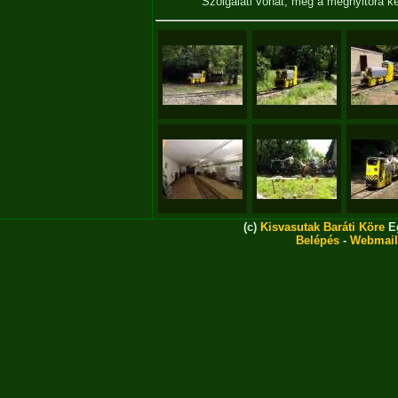
Szolgálati vonat, még a megnyitóra 
(c)
Kisvasutak Baráti Köre
Eg
Belépés
-
Webmail