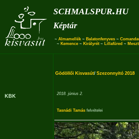
schmalspur.hu
Képtár
~
Almamellék
~
Balatonfenyves
~
Comanda
~
Kemence
~
Királyrét
~
Lillafüred
~
Meszt
Gödöllői Kisvasút
/
Szezonnyitó 2018
2018. június 2.
KBK
Tasnádi Tamás
felvételei