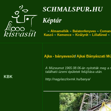
schmalspur.hu
Képtár
~
Almamellék
~
Balatonfenyves
~
Coman
Kaszó
~
Kemence
~
Királyrét
~
Lillafüred
~
Ajka - bányavasút
/
Ajkai Bányászati 
A Múzeumot 1965.08.06-án nyitották meg a ré
található üzemi épületek felújítása után.
KBK
http://nagylaszlovmk.hu/banya/