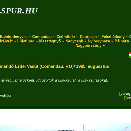
spur.hu
Balatonfenyves
~
Comandau
~
Csömödér
~
Debrecen
~
Felsőtárkány
~
irályrét
~
Lillafüred
~
Mesztegnyő
~
Nagycenk
~
Nyíregyháza
~
Pálháza
Nagybörzsöny
~
andó Erdei Vasút (Comandău, RO)
/
1995. augusztus
ár régi ismerősként üdvözöltük a kisvasutat, a kisvasutasokat.
[válog
vételei
[ös