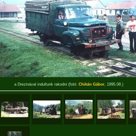
a Drezinával indultunk rakodni
(fotó:
Chikán Gábor
, 1995.08.)