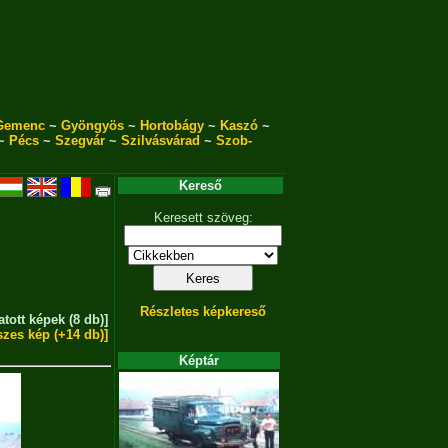
Gemenc
~
Gyöngyös
~
Hortobágy
~
Kaszó
~
~
Pécs
~
Szegvár
~
Szilvásvárad
~
Szob-
Kereső
Keresett szöveg:
Részletes képkereső
atott képek (8 db)]
szes kép (+14 db)]
Képtár