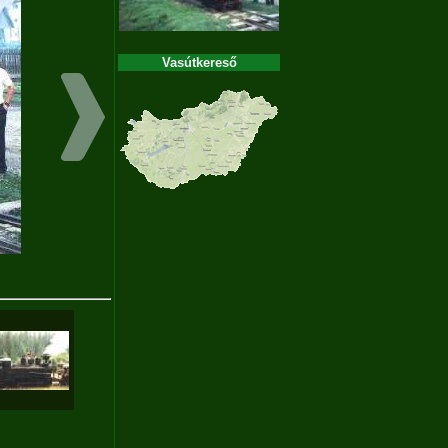
Vasútkereső