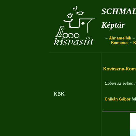
schmal
Képtár
~
Almamellék
~
Kemence
~
K
Kovászna-Komm
Ebben az évben m
KBK
Chikán Gábor
fel