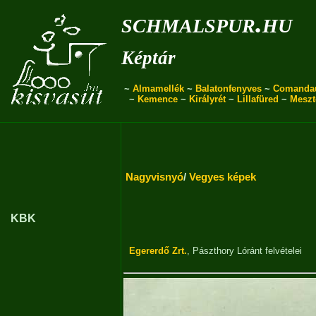
schmalspur.hu
Képtár
~
Almamellék
~
Balatonfenyves
~
Comanda
~
Kemence
~
Királyrét
~
Lillafüred
~
Meszt
Nagyvisnyó
/
Vegyes képek
KBK
Egererdő Zrt.
,
Pászthory Lóránt
felvételei