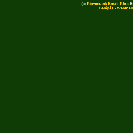
(c)
Kisvasutak Baráti Köre
Eg
Belépés
-
Webmail