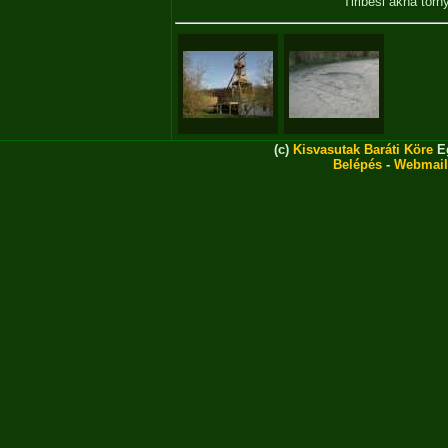
Tiribesi akna tor
(c)
Kisvasutak Baráti Köre
Eg
Belépés
-
Webmail