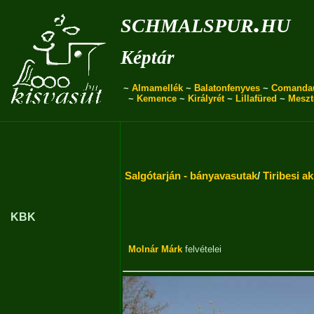
schmalspur.hu
Képtár
~
Almamellék
~
Balatonfenyves
~
Comanda
~
Kemence
~
Királyrét
~
Lillafüred
~
Meszt
Salgótarján - bányavasutak
/
Tiribesi a
KBK
Molnár Márk
felvételei