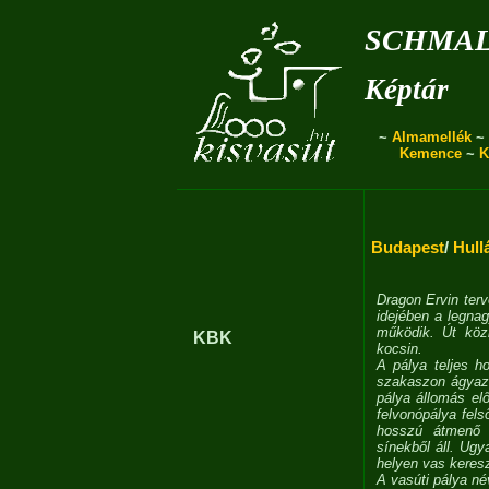
schmal
Képtár
~
Almamellék
~
Kemence
~
K
Budapest
/
Hull
Dragon Ervin terv
idejében a legnag
működik. Út köz
KBK
kocsin.
A pálya teljes h
szakaszon ágyazat
pálya állomás el
felvonópálya fels
hosszú átmenő 
sínekből áll. Ugy
helyen vas keresz
A vasúti pálya n