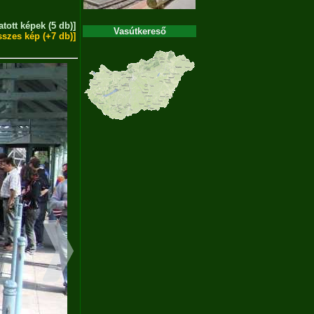
atott képek (5 db)]
Vasútkereső
sszes kép (+7 db)]