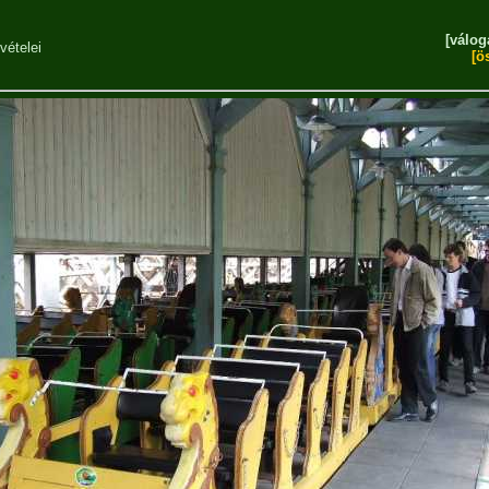
[válog
vételei
[ö