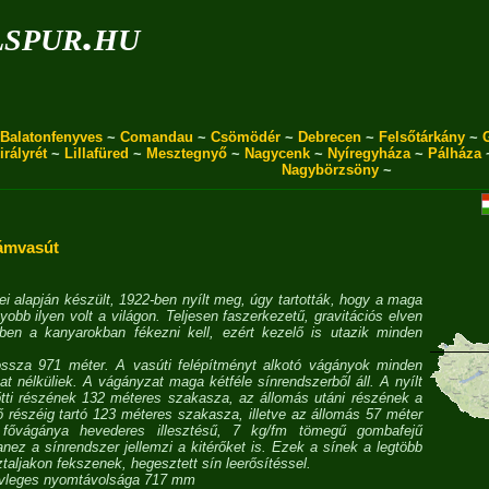
spur.hu
Balatonfenyves
~
Comandau
~
Csömödér
~
Debrecen
~
Felsőtárkány
~
irályrét
~
Lillafüred
~
Mesztegnyő
~
Nagycenk
~
Nyíregyháza
~
Pálháza
Nagybörzsöny
~
ámvasút
ei alapján készült, 1922-ben nyílt meg, úgy tartották, hogy a maga
yobb ilyen volt a világon. Teljesen faszerkezetű, gravitációs elven
ben a kanyarokban fékezni kell, ezért kezelő is utazik minden
ossza 971 méter. A vasúti felépítményt alkotó vágányok minden
 nélküliek. A vágányzat maga kétféle sínrendszerből áll. A nyílt
őtti részének 132 méteres szakasza, az állomás utáni részének a
ő részéig tartó 123 méteres szakasza, illetve az állomás 57 méter
fővágánya hevederes illesztésű, 7 kg/fm tömegű gombafejű
anez a sínrendszer jellemzi a kitérőket is. Ezek a sínek a legtöbb
taljakon fekszenek, hegesztett sín leerősítéssel.
évleges nyomtávolsága 717 mm