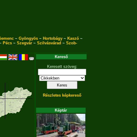
Gemenc
~
Gyöngyös
~
Hortobágy
~
Kaszó
~
~
Pécs
~
Szegvár
~
Szilvásvárad
~
Szob-
Kereső
Keresett szöveg:
Részletes képkereső
Képtár