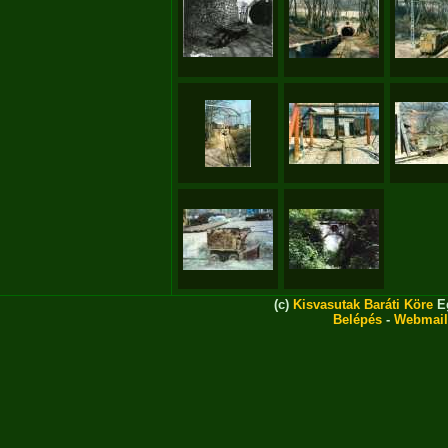
(c)
Kisvasutak Baráti Köre
Eg
Belépés
-
Webmail