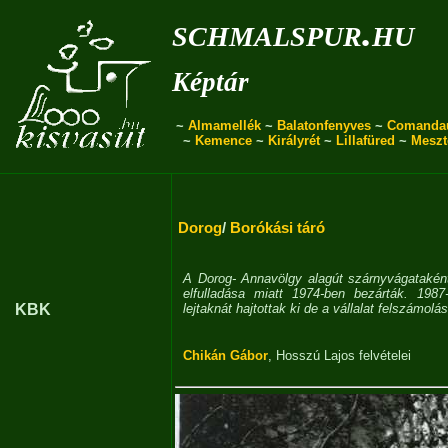
schmalspur.hu
Képtár
~
Almamellék
~
Balatonfenyves
~
Comanda
~
Kemence
~
Királyrét
~
Lillafüred
~
Meszt
Dorog
/
Borókási táró
A Dorog- Annavölgy alagút szárnyvágataként
elfulladása miatt 1974-ben bezárták. 1987-
KBK
lejtaknát hajtottak ki de a vállalat felszámol
Chikán Gábor
,
Hosszú Lajos
felvételei