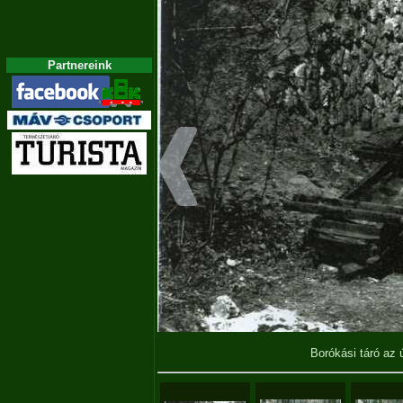
Partnereink
Borókási táró az ú