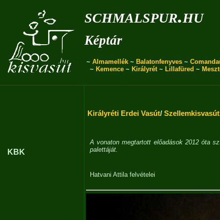
schmalspur.hu
Képtár
~
Almamellék
~
Balatonfenyves
~
Comanda
~
Kemence
~
Királyrét
~
Lillafüred
~
Meszt
Királyréti Erdei Vasút
/
Szellemkisvasút
A vonaton megtartott előadások 2012 óta sz
palettáját.
KBK
Hatvani Attila
felvételei