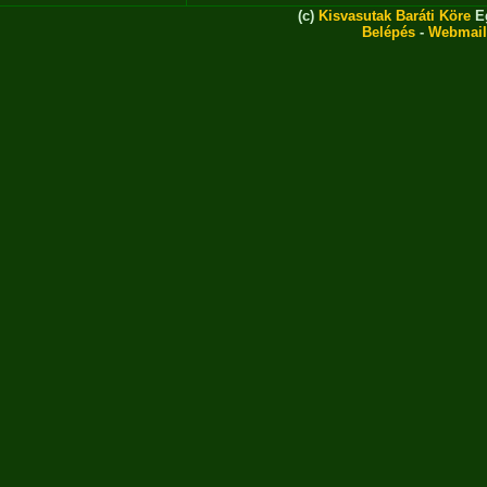
(c)
Kisvasutak Baráti Köre
Eg
Belépés
-
Webmail