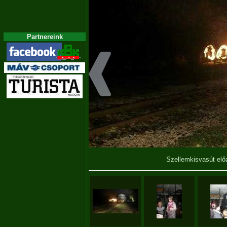
Partnereink
Szellemkisvasút el