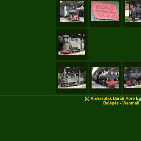
(c)
Kisvasutak Baráti Köre
Eg
Belépés
-
Webmail