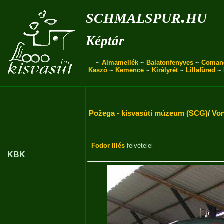
schmalspur.hu
Képtár
~
Almamellék
~
Balatonfenyves
~
Coman
Kaszó
~
Kemence
~
Királyrét
~
Lillafüred
~
Požega - kisvasúti múzeum (SCG)
/
Von
Fodor Illés
felvételei
KBK