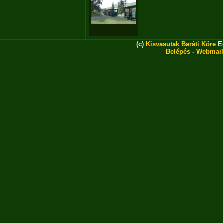
(c)
Kisvasutak Baráti Köre
Eg
Belépés
-
Webmail