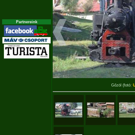
Partnereink
Gőzöl
(fotó:
U