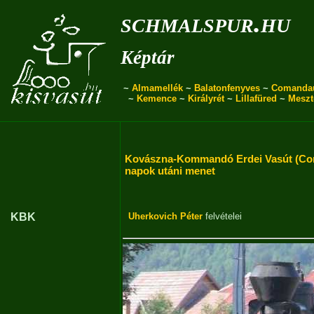
schmalspur.hu
Képtár
~
Almamellék
~
Balatonfenyves
~
Comanda
~
Kemence
~
Királyrét
~
Lillafüred
~
Meszt
Kovászna-Kommandó Erdei Vasút (Co
napok utáni menet
KBK
Uherkovich Péter
felvételei