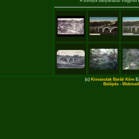
A somlyói bányavasúti völgyhíd
(c)
Kisvasutak Baráti Köre
Eg
Belépés
-
Webmail