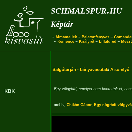
schmalspur.hu
Képtár
~
Almamellék
~
Balatonfenyves
~
Comanda
~
Kemence
~
Királyrét
~
Lillafüred
~
Meszt
Salgótarján - bányavasutak
/
A somlyói 
Egy völgyhíd, amelyet nem bontottak el, han
KBK
archív
,
Chikán Gábor
,
Egy nógrádi völgyvá