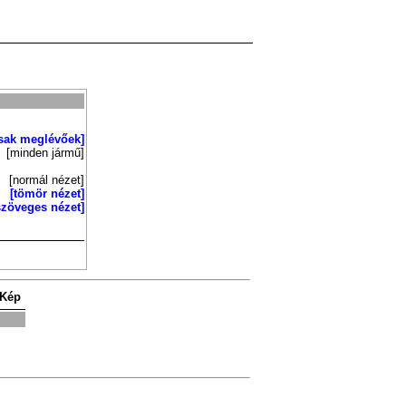
sak meglévőek]
[minden jármű]
[normál nézet]
[tömör nézet]
szöveges nézet]
Kép