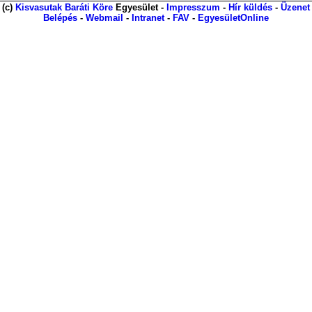
(c)
Kisvasutak Baráti Köre
Egyesület -
Impresszum
-
Hír küldés
-
Üzenet
Belépés
-
Webmail
-
Intranet
-
FAV
-
EgyesületOnline