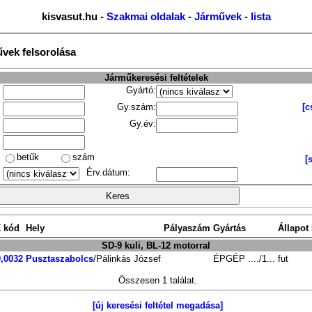
kisvasut.hu -
Szakmai oldalak
-
Járművek - lista
űvek felsorolása
Járműkeresési feltételek
Gyártó:
Gy.szám:
[c
Gy.év:
betűk
szám
[
Érv.dátum:
 kód
Hely
Pályaszám
Gyártás
Állapot
SD-9 kuli, BL-12 motorral
,0032
Pusztaszabolcs
/Pálinkás József
ÉPGÉP
..../1...
fut
Összesen 1 találat.
[új keresési feltétel megadása]