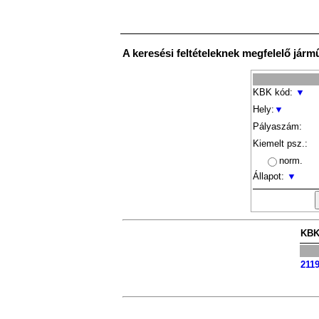
A keresési feltételeknek megfelelő járm
KBK kód:
▼
Hely:
▼
Pályaszám:
Kiemelt psz.:
norm.
Állapot:
▼
KBK
2119