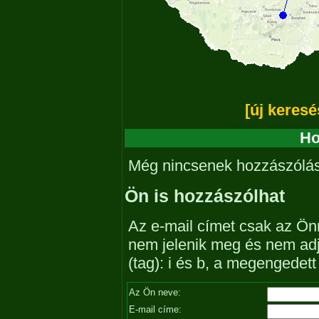
[új keresé
Ho
Még nincsenek hozzászólá
Ön is hozzászólhat
Az e-mail címet csak az Önn
nem jelenik meg és nem ad
(tag): i és b, a megengedet
Az Ön neve:
E-mail címe: