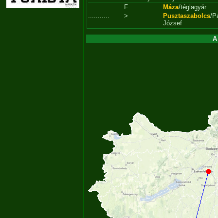
...........
F
Máza
/téglagyár
...........
>
Pusztaszabolcs
/P
József
A