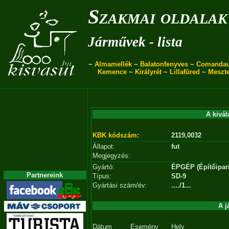
Szakmai oldalak
Járművek - lista
~
Almamellék
~
Balatonfenyves
~
Comanda
Kemence
~
Királyrét
~
Lillafüred
~
Meszt
A kivál
KBK kódszám:
2119,0032
Állapot:
fut
Megjegyzés:
Gyártó:
ÉPGÉP (Építőipar
Partnereink
Típus:
SD-9
Gyártási szám/év:
..../1...
A j
Dátum
Esemény
Hely