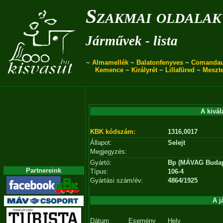
Szakmai oldalak
Járművek - lista
~
Almamellék
~
Balatonfenyves
~
Comanda
Kemence
~
Királyrét
~
Lillafüred
~
Meszt
A kivál
KBK kódszám:
1316,0017
Állapot:
Selejt
Megjegyzés:
Gyártó:
Bp (MÁVAG Budap
Partnereink
Típus:
106-4
Gyártási szám/év:
4864/1925
A j
Dátum
Esemény
Hely