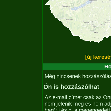
[új keresé
Ho
Még nincsenek hozzászólá
Ön is hozzászólhat
Az e-mail címet csak az Önn
nem jelenik meg és nem ad
(tag): i és b, a megengedet