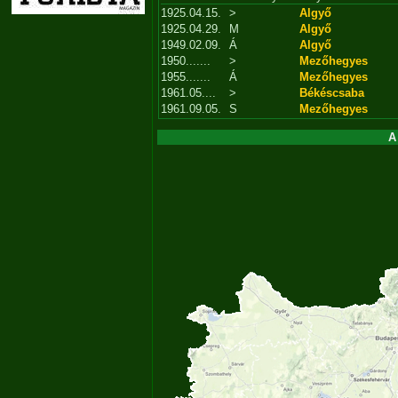
1925.04.15.
>
Algyő
1925.04.29.
M
Algyő
1949.02.09.
Á
Algyő
1950.......
>
Mezőhegyes
1955.......
Á
Mezőhegyes
1961.05....
>
Békéscsaba
1961.09.05.
S
Mezőhegyes
A