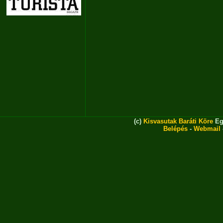
(c)
Kisvasutak Baráti Köre
Eg
Belépés
-
Webmail