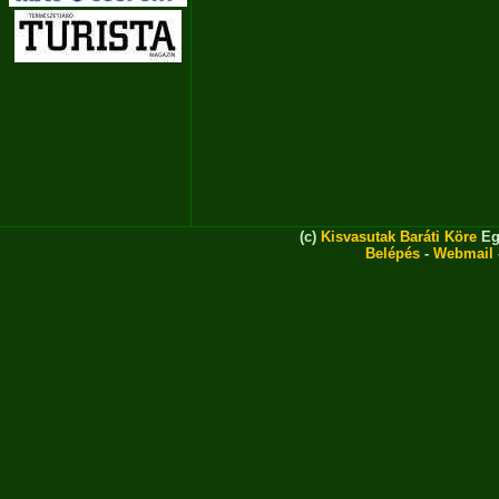
(c)
Kisvasutak Baráti Köre
Eg
Belépés
-
Webmail