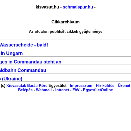
kisvasut.hu -
schmalspur.hu
-
Cikkarchívum
Az oldalon publikált cikkek gyűjteménye
 Wasserscheide - bald!
 in Ungarn
uges in Commandau steht an
 Waldbahn Commandau
(Ukraine)
(c)
Kisvasutak Baráti Köre
Egyesület -
Impresszum
-
Hír küldés
-
Üzenet
Belépés
-
Webmail
-
Intranet
-
FAV
-
EgyesületOnline