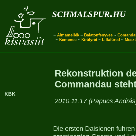
schmalspur.hu
~
Almamellék
~
Balatonfenyves
~
Comanda
~
Kemence
~
Királyrét
~
Lillafüred
~
Meszt
Rekonstruktion de
Commandau steht
KBK
2010.11.17 (Papucs András
Die ersten Daisienen fuhren 