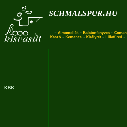
schmalspur.hu
~
Almamellék
~
Balatonfenyves
~
Coman
Kaszó
~
Kemence
~
Királyrét
~
Lillafüred
~
KBK