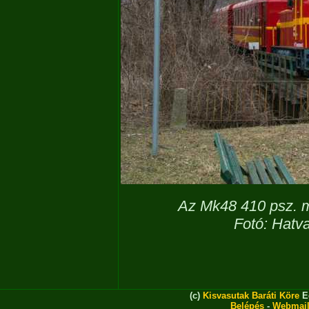
Az Mk48 410 psz. 
Fotó: Hatva
(c)
Kisvasutak Baráti Köre
Eg
Belépés
-
Webmai