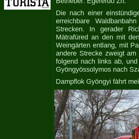
Betrieber: Egererdö Zrt.
Die nach einer einstündig
erreichbare Waldbanbahn
Strecken. In gerader Ric
Mátrafüred an den mit de
Weingärten entlang, mit P
andere Strecke zweigt am
folgend nach links ab, und 
Gyöngyössolymos nach Sza
Dampflok Gyöngyi fàhrt me