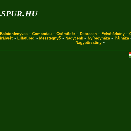
spur.hu
Balatonfenyves
~
Comandau
~
Csömödér
~
Debrecen
~
Felsőtárkány
~
irályrét
~
Lillafüred
~
Mesztegnyő
~
Nagycenk
~
Nyíregyháza
~
Pálháza
Nagybörzsöny
~