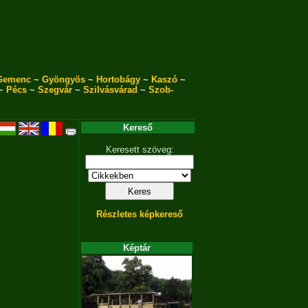
Gemenc
~
Gyöngyös
~
Hortobágy
~
Kaszó
~
~
Pécs
~
Szegvár
~
Szilvásvárad
~
Szob-
Kereső
Keresett szöveg:
Részletes képkereső
Képtár