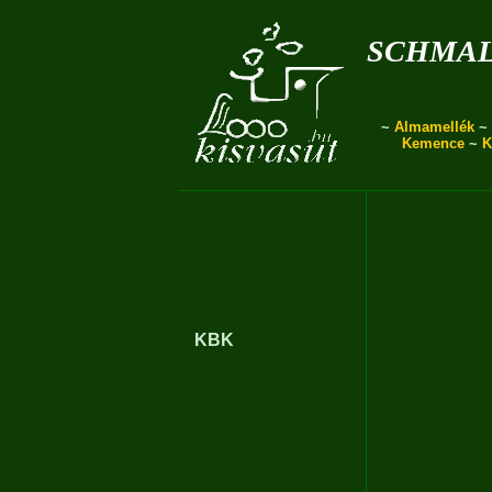
schmal
~
Almamellék
~
Kemence
~
K
KBK