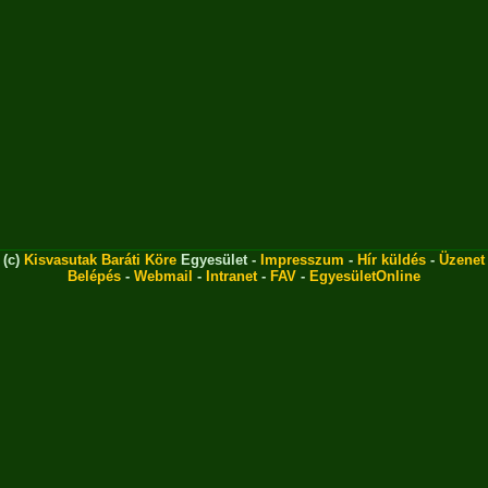
(c)
Kisvasutak Baráti Köre
Egyesület -
Impresszum
-
Hír küldés
-
Üzenet
Belépés
-
Webmail
-
Intranet
-
FAV
-
EgyesületOnline