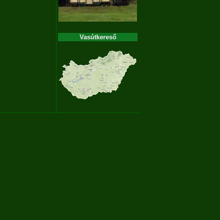
Vasútkereső