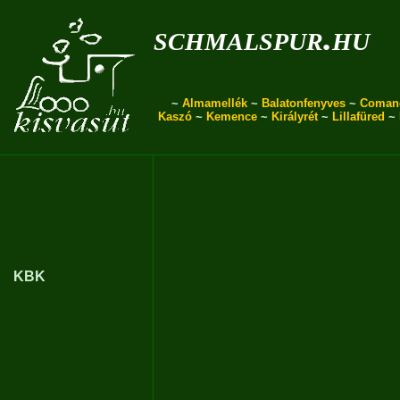
schmalspur.hu
~
Almamellék
~
Balatonfenyves
~
Coman
Kaszó
~
Kemence
~
Királyrét
~
Lillafüred
~
KBK