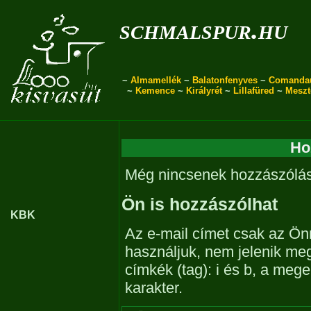
schmalspur.hu
~
Almamellék
~
Balatonfenyves
~
Comanda
~
Kemence
~
Királyrét
~
Lillafüred
~
Meszt
Ho
Még nincsenek hozzászólá
Ön is hozzászólhat
KBK
Az e-mail címet csak az Önn
használjuk, nem jelenik me
címkék (tag): i és b, a me
karakter.