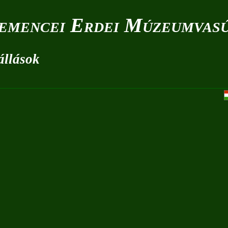
emencei Erdei Múzeumvas
állások