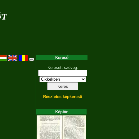
út
Kereső
Keresett szöveg:
Részletes képkereső
Képtár