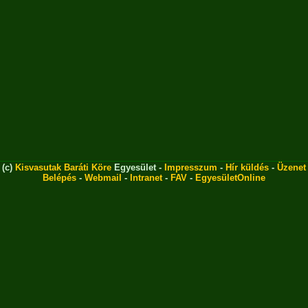
(c)
Kisvasutak Baráti Köre
Egyesület -
Impresszum
-
Hír küldés
-
Üzenet
Belépés
-
Webmail
-
Intranet
-
FAV
-
EgyesületOnline