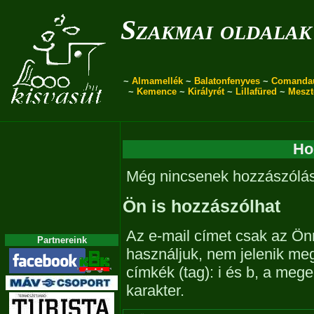
Szakmai oldalak
~
Almamellék
~
Balatonfenyves
~
Comanda
~
Kemence
~
Királyrét
~
Lillafüred
~
Meszt
Ho
Még nincsenek hozzászólá
Ön is hozzászólhat
Az e-mail címet csak az Önn
Partnereink
használjuk, nem jelenik me
címkék (tag): i és b, a me
karakter.