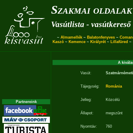
Szakmai oldalak
Vasútlista - vasútkereső
~
Almamellék
~
Balatonfenyves
~
Coman
Kaszó
~
Kemence
~
Királyrét
~
Lillafüred
~
A kivála
Vasút:
Szatmárnémet
Tájegység:
Románia
Jelleg:
Közcélú
Partnereink
Állapot:
megszűnt
Nyomtáv:
760