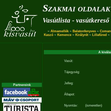
Szakmai oldalak
Vasútlista - vasútkereső
~
Almamellék
~
Balatonfenyves
~
Coman
Kaszó
~
Kemence
~
Királyrét
~
Lillafüred
~
A kivála
Vasút:
Tájegység:
Jelleg:
Partnereink
Állapot:
Nyomtáv:
(ismeretlen)