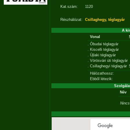
Kat.szám:
1120
Részhálózat:
Csillaghegy, téglagyár
A ki
Vonal
.
Óbudai téglagyár
.
Kiscelli téglagyár
.
Újlaki téglagyár
.
Vörösvári úti téglagyár
.
Csillaghegyi téglagyár
Hálózathossz:
Ebből létezik:
Szolgála
Név
Nincs