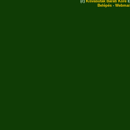
(c)
Kisvasutak Baráti Köre
E
Belépés
-
Webmai