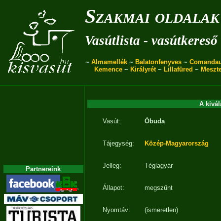
Szakmai oldalak
Vasútlista - vasútkereső
~
Almamellék
~
Balatonfenyves
~
Comanda
Kemence
~
Királyrét
~
Lillafüred
~
Meszt
A kivál
Vasút:
Óbuda
Tájegység:
Közép-Magyarország
Jelleg:
Téglagyár
Partnereink
Állapot:
megszűnt
Nyomtáv:
(ismeretlen)