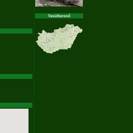
Vasútkereső