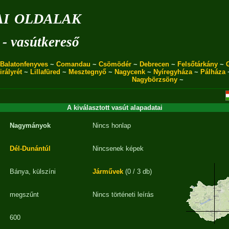
i oldalak
 - vasútkereső
Balatonfenyves
~
Comandau
~
Csömödér
~
Debrecen
~
Felsőtárkány
~
irályrét
~
Lillafüred
~
Mesztegnyő
~
Nagycenk
~
Nyíregyháza
~
Pálháza
Nagybörzsöny
~
A kiválasztott vasút alapadatai
Nagymányok
Nincs honlap
Dél-Dunántúl
Nincsenek képek
Bánya, külszíni
Járművek
(0 / 3 db)
megszűnt
Nincs történeti leírás
600