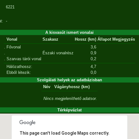
6221
t:
-
A kisvasút ismert vonalai
Vonal
Szakasz
Hossz (km)
Állapot
Megjegyzés
.
Fővonal
3,6
.
Északi vonalrész
0,9
.
Szarvas tárói vonal
0,2
Hálózathossz:
4,7
Ebből létezik:
0,0
Szolgálati helyek az adatbázisban
Név
Vágányhossz (km)
Nincs megjeleníthető adatsor.
Térképvázlat
This page can't load Google Maps correctly.