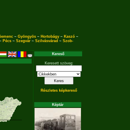
Gemenc
~
Gyöngyös
~
Hortobágy
~
Kaszó
~
~
Pécs
~
Szegvár
~
Szilvásvárad
~
Szob-
Kereső
Keresett szöveg:
Részletes képkereső
Képtár