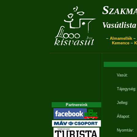
Szakma
Vasútlista
~
Almamellék
~
Kemence
~
K
Vasút:
Tájegység:
Jelleg:
Partnereink
Állapot:
Nyomtáv: