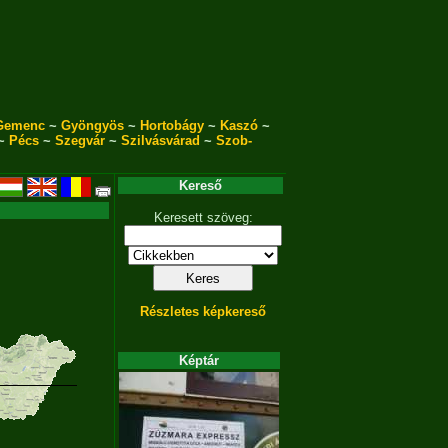
Gemenc
~
Gyöngyös
~
Hortobágy
~
Kaszó
~
~
Pécs
~
Szegvár
~
Szilvásvárad
~
Szob-
Kereső
Keresett szöveg:
Részletes képkereső
Képtár