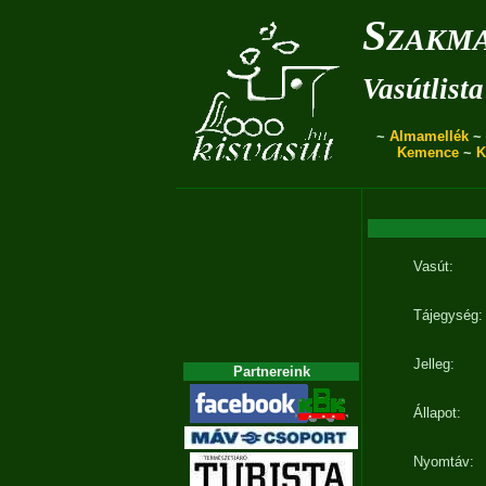
Szakma
Vasútlista
~
Almamellék
~
Kemence
~
K
Vasút:
Tájegység:
Jelleg:
Partnereink
Állapot:
Nyomtáv: