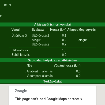
8153
t:
-
A kisvasút ismert vonalai
Vonal
Szakasz
Hossz (km)
Állapot
Megjegyzés
.
Úttörővasút
Úttörővasút1
0,1
.
Alagút
0,2
alagút
.
Úttörővasút2
0,7
Hálózathossz:
1,0
Ebből létezik:
0,0
Szolgálati helyek az adatbázisban
Név
Vágányhossz (km)
.
Állatkert
állomás
0,0
.
Vidámpark
állomás
0,0
Térképvázlat
This page can't load Google Maps correctly.