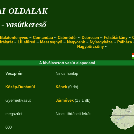
i oldalak
 - vasútkereső
Balatonfenyves
~
Comandau
~
Csömödér
~
Debrecen
~
Felsőtárkány
~
irályrét
~
Lillafüred
~
Mesztegnyő
~
Nagycenk
~
Nyíregyháza
~
Pálháza
Nagybörzsöny
~
A kiválasztott vasút alapadatai
Veszprém
Nincs honlap
Közép-Dunántúl
Képek
(0 db)
Gyermekvasút
Járművek
(1 / 1 db)
megszűnt
Nincs történeti leírás
600