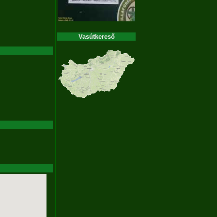
Vasútkereső