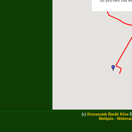
Do you own this w
(c)
Kisvasutak Baráti Köre
E
Belépés
-
Webmai