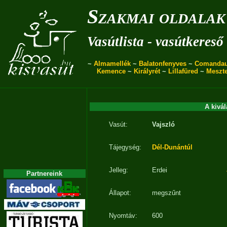
Szakmai oldalak
Vasútlista - vasútkereső
~
Almamellék
~
Balatonfenyves
~
Comanda
Kemence
~
Királyrét
~
Lillafüred
~
Meszt
A kivál
Vasút:
Vajszló
Tájegység:
Dél-Dunántúl
Jelleg:
Erdei
Partnereink
Állapot:
megszűnt
Nyomtáv:
600