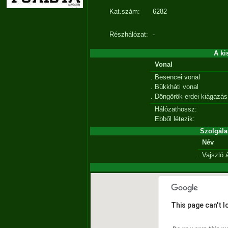
Kat.szám:
6282
Részhálózat:
-
A ki
Vonal
.
Besencei vonal
.
Bükkháti vonal
.
Döngörök-erdei kiágazás
Hálózathossz:
Ebből létezik:
Szolgála
Név
.
Vajszló
This page can't 