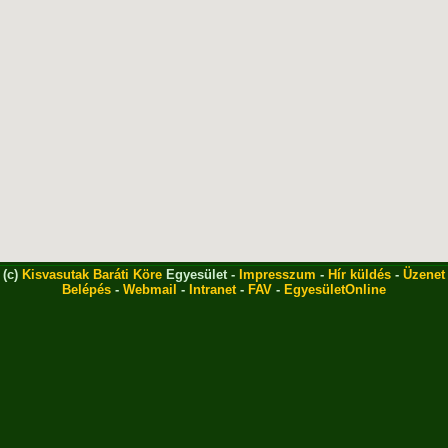
(c)
Kisvasutak Baráti Köre
Egyesület -
Impresszum
-
Hír küldés
-
Üzenet
Belépés
-
Webmail
-
Intranet
-
FAV
-
EgyesületOnline