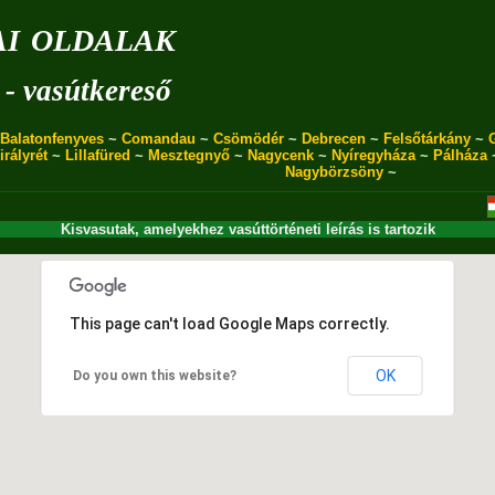
i oldalak
 - vasútkereső
Balatonfenyves
~
Comandau
~
Csömödér
~
Debrecen
~
Felsőtárkány
~
irályrét
~
Lillafüred
~
Mesztegnyő
~
Nagycenk
~
Nyíregyháza
~
Pálháza
Nagybörzsöny
~
Kisvasutak, amelyekhez vasúttörténeti leírás is tartozik
This page can't load Google Maps correctly.
OK
Do you own this website?