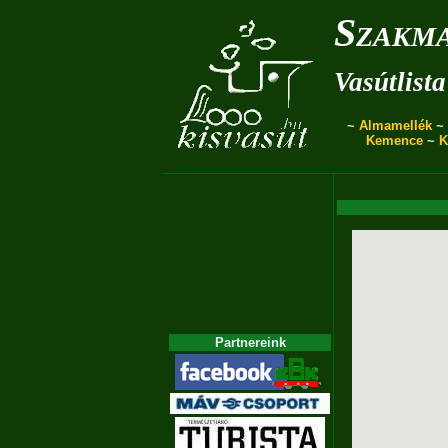
Szakma
Vasútlista
~
Almamellék
~
Kemence
~
K
Partnereink