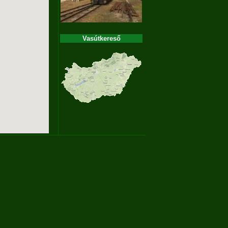
Vasútkereső