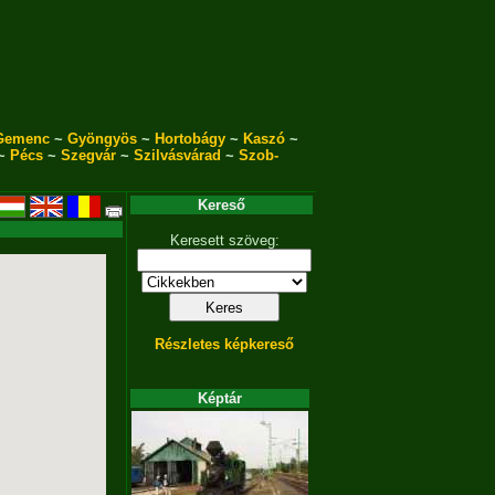
Gemenc
~
Gyöngyös
~
Hortobágy
~
Kaszó
~
~
Pécs
~
Szegvár
~
Szilvásvárad
~
Szob-
Kereső
Keresett szöveg:
Részletes képkereső
Képtár