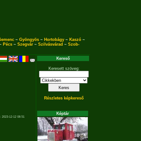
Gemenc
~
Gyöngyös
~
Hortobágy
~
Kaszó
~
~
Pécs
~
Szegvár
~
Szilvásvárad
~
Szob-
Kereső
Keresett szöveg:
Részletes képkereső
Képtár
: 2023-12-12 08:51