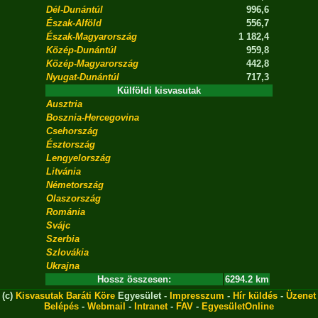
Dél-Dunántúl
996,6
Észak-Alföld
556,7
Észak-Magyarország
1 182,4
Közép-Dunántúl
959,8
Közép-Magyarország
442,8
Nyugat-Dunántúl
717,3
Külföldi kisvasutak
Ausztria
Bosznia-Hercegovina
Csehország
Észtország
Lengyelország
Litvánia
Németország
Olaszország
Románia
Svájc
Szerbia
Szlovákia
Ukrajna
Hossz összesen:
6294.2 km
(c)
Kisvasutak Baráti Köre
Egyesület -
Impresszum
-
Hír küldés
-
Üzenet
Belépés
-
Webmail
-
Intranet
-
FAV
-
EgyesületOnline