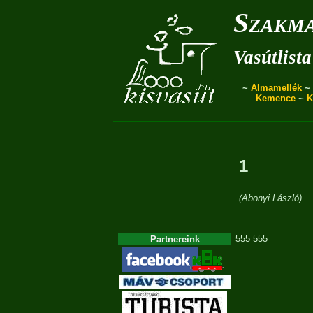
Szakma
Vasútlista
~
Almamellék
~
Kemence
~
K
1
(Abonyi László)
555 555
Partnereink