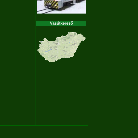
Vasútkereső