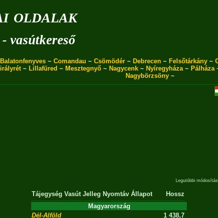
i oldalak
 - vasútkereső
Balatonfenyves
~
Comandau
~
Csömödér
~
Debrecen
~
Felsőtárkány
~
irályrét
~
Lillafüred
~
Mesztegnyő
~
Nagycenk
~
Nyíregyháza
~
Pálháza
Nagybörzsöny
~
Legutóbbi módosítás
Tájegység
Vasút
Jelleg
Nyomtáv
Állapot
Hossz
Magyarország
Dél-Alföld
1 438,7