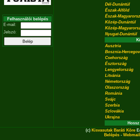
Dél-Dunántúl
Észak-Alföld
Észak-Magyarors
Felhasználói belépés
Közép-Dunántúl
E-mail:
Közép-Magyarors
Jelszó:
Nyugat-Dunántúl
K
Ausztria
Bosznia-Hercegov
Csehország
Észtország
Lengyelország
Litvánia
Németország
Olaszország
Románia
Svájc
Szerbia
Szlovákia
Ukrajna
Hossz
(c)
Kisvasutak Baráti Köre
Eg
Belépés
-
Webmail