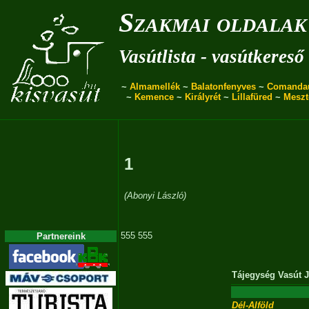
Szakmai oldalak
Vasútlista - vasútkereső
~
Almamellék
~
Balatonfenyves
~
Comanda
~
Kemence
~
Királyrét
~
Lillafüred
~
Meszt
1
(Abonyi László)
555 555
Partnereink
Tájegység
Vasút
J
Dél-Alföld