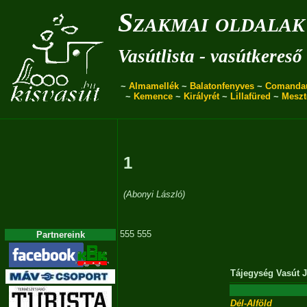
Szakmai oldalak
Vasútlista - vasútkereső
~
Almamellék
~
Balatonfenyves
~
Comanda
~
Kemence
~
Királyrét
~
Lillafüred
~
Meszt
1
(Abonyi László)
555 555
Partnereink
Tájegység
Vasút
J
Dél-Alföld