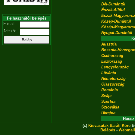
Dél-Dunántúl
Észak-Alföld
Észak-Magyarors
Felhasználói belépés
Közép-Dunántúl
E-mail:
Közép-Magyarors
Jelszó:
Nyugat-Dunántúl
K
Ausztria
Bosznia-Hercegov
Csehország
Észtország
Lengyelország
Litvánia
Németország
Olaszország
Románia
Svájc
Szerbia
Szlovákia
Ukrajna
Hossz
(c)
Kisvasutak Baráti Köre
Eg
Belépés
-
Webmail